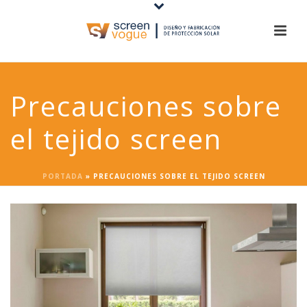
Precauciones sobre
el tejido screen
PORTADA
»
PRECAUCIONES SOBRE EL TEJIDO SCREEN