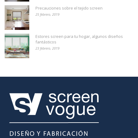
Precauciones sobre el tejido screen
25 febrero, 2019
Estores screen para tu hogar, algunos diseños
fantásticos
23 febrero, 2019