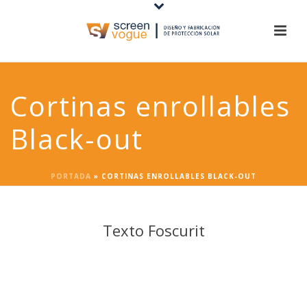
Cortinas enrollables
Black-out
PORTADA
»
CORTINAS ENROLLABLES BLACK-OUT
Texto Foscurit