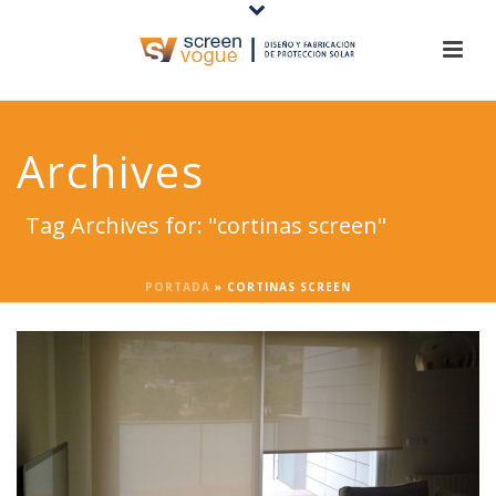
Archives
Tag Archives for: "cortinas screen"
PORTADA
»
CORTINAS SCREEN