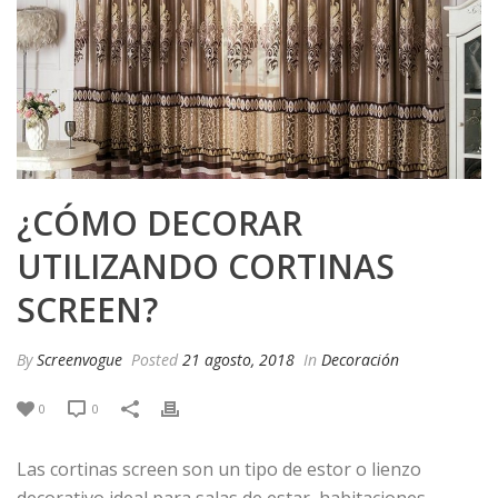
¿CÓMO DECORAR
UTILIZANDO CORTINAS
SCREEN?
By
Screenvogue
Posted
21 agosto, 2018
In
Decoración
0
0
Las cortinas screen son un tipo de estor o lienzo
decorativo ideal para salas de estar, habitaciones,