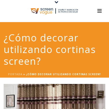
¿Cómo decorar
utilizando cortinas
screen?
PORTADA
»
¿CÓMO DECORAR UTILIZANDO CORTINAS SCREEN?