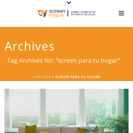
Archives
Tag Archives for: "screen para tu hogar"
PORTADA
»
SCREEN PARA TU HOGAR